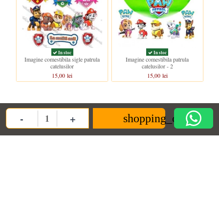
In stoc
In stoc
Imagine comestibila sigle patrula
Imagine comestibila patrula
catelusilor
catelusilor - 2
15,00 lei
15,00 lei
Clientii care au cumparat acest produs au mai cumparat si:
-
+
shopping_cart
Quantity