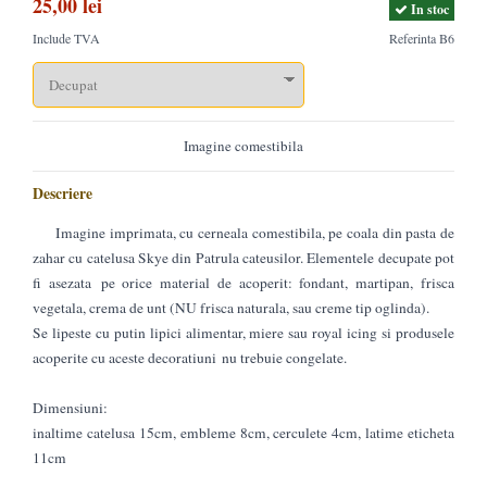
25,00 lei
In stoc
Include TVA
Referinta B6
Imagine comestibila
Descriere
Imagine imprimata, cu cerneala comestibila, pe coala din pasta de
zahar cu catelusa Skye din Patrula cateusilor. Elementele decupate pot
fi asezata pe orice material de acoperit: fondant, martipan, frisca
vegetala, crema de unt (NU frisca naturala, sau creme tip oglinda).
Se lipeste cu putin lipici alimentar, miere sau royal icing si produsele
acoperite cu aceste decoratiuni nu trebuie congelate.
Dimensiuni:
inaltime catelusa 15cm, embleme 8cm, cerculete 4cm, latime eticheta
11cm