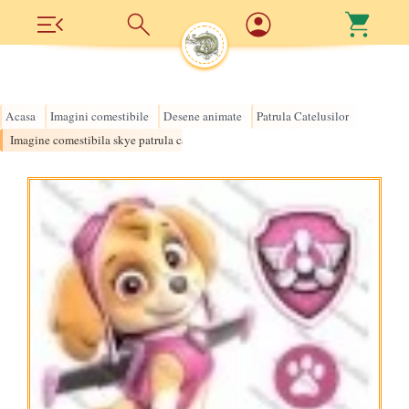
Acasa
Imagini comestibile
Desene animate
Patrula Catelusilor
›
›
›
›
Imagine comestibila skye patrula catelusilor