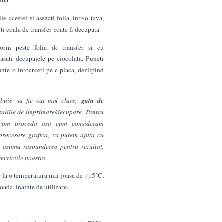
e acestei si asezati folia, intr-o tava,
i coala de transfer poate fi decupata.
orm peste folia de transfer si cu
asati decupajele pe ciocolata. Puneti
nte o intoarceti pe o placa, dezlipind
gata de
ebuie sa fie cat mai clare,
detaliile de imprimare/decupare.
Pentru
e vom proceda asa cum consideram
 procesare grafica, va putem ajuta cu
 asuma raspunderea pentru rezultat,
erviciile noastre.
se la o temperatura mai joasa de +15°C,
oada, inainte de utilizare.