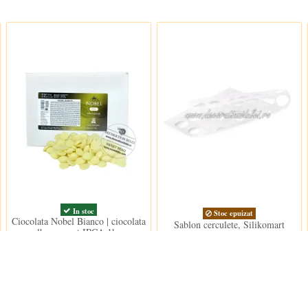
In stoc
Stoc epuizat
Ciocolata Nobel Bianco | ciocolata
Sablon cerculete, Silikomart
alba surogat IRCA 1kg.
39,00 lei
85,00 lei