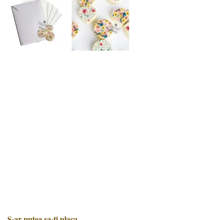
S-ar putea sa-ti placa