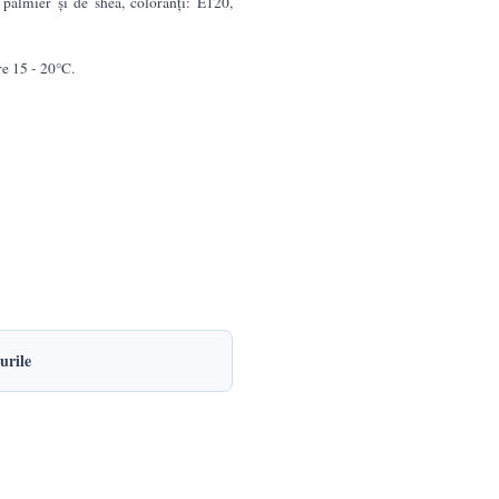
 palmier şi de shea, coloranţi: E120,
re 15 - 20°C.
urile