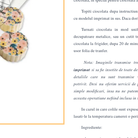
Topiti ciocolata dupa instructiunil
cu modelul imprimat in sus. Daca dorit
Turnati ciocolata in mod unif
decupatoare metalice, sau un cutit tr
ciocolata la frigider, dupa 20 de minu
usor folia de tranfer.
Nota: Imaginile transmise tr
imprimat
si sa fie insotite de toate 
detaliile care nu sunt transmis
potrivit. Desi nu oferim servicii de
simple modificari, insa nu ne putem
aceasta operatiune nefiind inclusa in s
In cazul in care colile sunt expu
lasati-le la temperatura camerei o peri
Ingrediente: