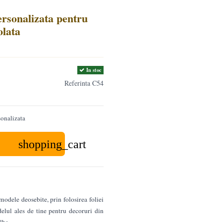
ersonalizata pentru
olata
In stoc
Referinta
C54
sonalizata
shopping_cart
modele deosebite, prin folosirea foliei
elul ales de tine pentru decoruri din
lba.