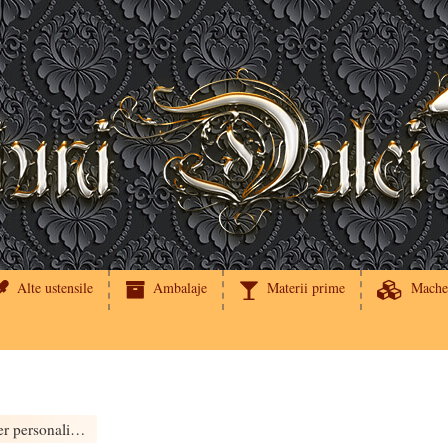
Alte ustensile
Ambalaje
Materii prime
Mache
Folie de transfer personalizata pentru ciocolata