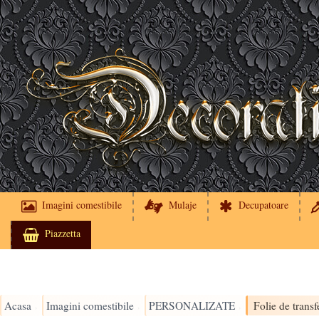
Imagini comestibile
Mulaje
Decupatoare
Piazzetta
Acasa
Imagini comestibile
PERSONALIZATE
›
›
›