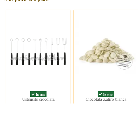
In stoc
In stoc
Ustensile ciocolata
Ciocolata Zafiro blanca
34,50 lei
37,00 lei