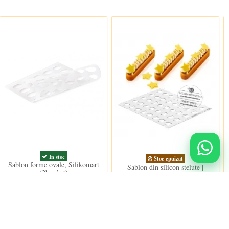
In stoc
Stoc epuizat
Sablon forme ovale, Silikomart
Sablon din silicon stelute |
(2buc/set)
CHABLON STAR Ø30 mm
Silikomart (2buc/set)
78,00 lei
87,50 lei