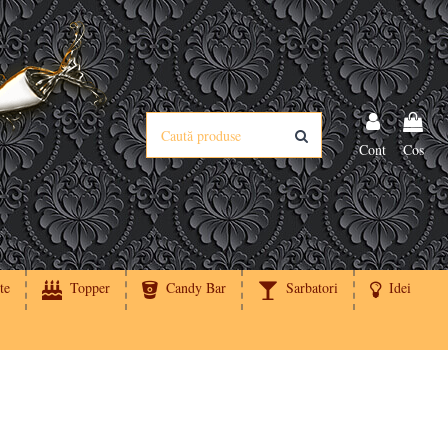
Cont
Cos
te
Topper
Candy Bar
Sarbatori
Idei