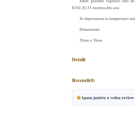
zahar, grasime vegetala: ulei de
E102, E133, lecitina din soia
Se depoziteaza la temperaturi int
Dimensiuni:
20cm x 30cm
Detalii
Recenzii
(0)
Apasa pentru a vedea review-