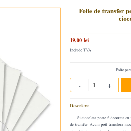
Folie de transfer p
cioc
19,00 lei
Include TVA
Folie per
-
+
Quantity
Descriere
Si ciocolata poate fi decorata cu 
de transfer. Acum poti transfera mod
ciocolata, in special pentru ciocolata a