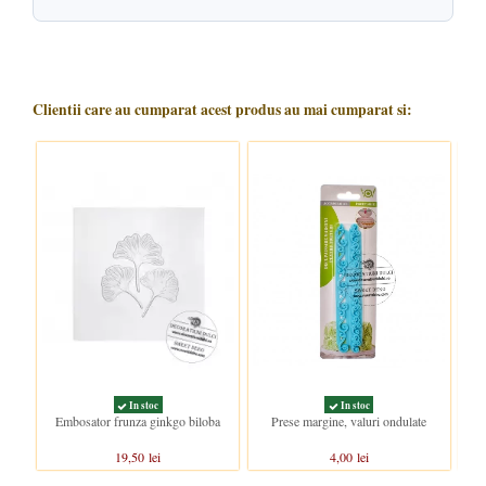
Clientii care au cumparat acest produs au mai cumparat si:
In stoc
In stoc
Embosator frunza ginkgo biloba
Prese margine, valuri ondulate
Pres
19,50 lei
4,00 lei