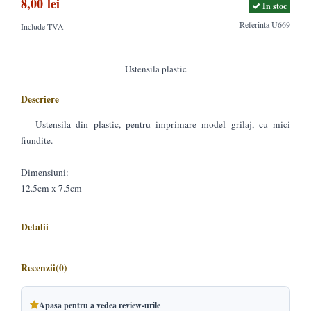
8,00 lei
In stoc
Referinta
U669
Include TVA
Ustensila plastic
Descriere
Ustensila din plastic, pentru imprimare model grilaj, cu mici
fiundite.
Dimensiuni:
12.5cm x 7.5cm
Detalii
Recenzii
(0)
Apasa pentru a vedea review-urile