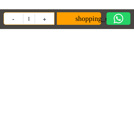
-
+
shopping_cart
Quantity
ANPC
Informații
Contact us
ANPC
Termeni si conditii
Decoratiuni Dulci SRL
Termeni de furnizare
Politica de
confidentialitate
contact@decoratiunidulci.ro
Cookie
Urmareste-ne