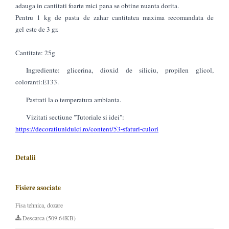
adauga in cantitati foarte mici pana se obtine nuanta dorita.
Pentru 1 kg de pasta de zahar cantitatea maxima recomandata de
gel este de 3 gr.
Cantitate: 25g
Ingrediente: glicerina, dioxid de siliciu, propilen glicol,
coloranti:E133.
Pastrati la o temperatura ambianta.
Vizitati sectiune "Tutoriale si idei":
https://decoratiunidulci.ro/content/53-sfaturi-culori
Detalii
Fisiere asociate
Fisa tehnica, dozare
Descarca (509.64KB)