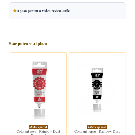
Apasa pentru a vedea review-urile
S-ar putea sa-ti placa
Stoc epuizat
Stoc epuizat
Colorant rosu - Rainbow Dust
Colorant negru - Rainbow Dust
C