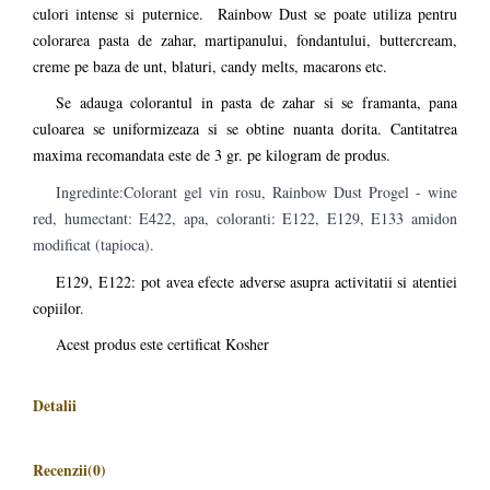
culori intense si puternice. Rainbow Dust se poate utiliza pentru
colorarea pasta de zahar, martipanului, fondantului, buttercream,
creme pe baza de unt, blaturi, candy melts, macarons etc.
Se adauga colorantul in pasta de zahar si se framanta, pana
culoarea se uniformizeaza si se obtine nuanta dorita. Cantitatrea
maxima recomandata este de 3 gr. pe kilogram de produs.
Ingredinte:Colorant gel vin rosu, Rainbow Dust Progel - wine
red, humectant: E422, apa, coloranti: E122, E129, E133 amidon
modificat (tapioca).
E129, E122: pot avea efecte adverse asupra activitatii si atentiei
copiilor.
Acest produs este certificat Kosher
Detalii
Recenzii
(0)