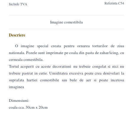
Referinta
C54
Include TVA
Imagine comestibila
Descriere
O imagine special creata pentru ornarea torturilor de ziua
nationala. Pozele sunt imprimate pe coala din pasta de zahar/icing, cu
cerneala comestibila.
Tortul acoperit cu aceste decoratiuni nu trebuie congelat si nici nu
trebuie pastrat in cutie. Umiditatea excesiva poate crea denivelari la
suprafata hartiei comestibile sau bule de aer si poate incetosa
imaginea
Dimensiuni:
coala cca. 30cm x 20cm