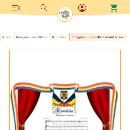
Acasa
Imagini comestibile
Romania
Imagine comestibila imnul Romanie
›
›
›