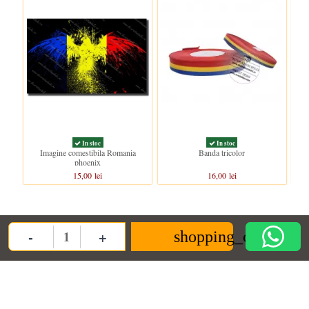
In stoc
In stoc
Imagine comestibila Romania
Banda tricolor
phoenix
15,00 lei
16,00 lei
Clientii care au cumparat acest produs au mai cumparat si:
-
+
shopping_cart
Quantity