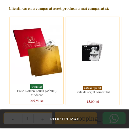
Clientii care au cumparat acest produs au mai cumparat si:
In stoc
Stoc epuizat
Foite Golden Touch (45buc.)
Foita de argint comestibil
Modecor
205,50 lei
15,00 lei
-
+
shopping_cart
STOC EPUIZAT
Quantity