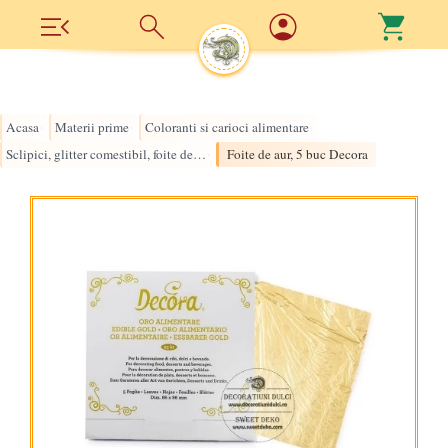
Acasa
Materii prime
Coloranti si carioci alimentare
›
›
›
Sclipici, glitter comestibil, foite de aur
Foite de aur, 5 buc Decora
›