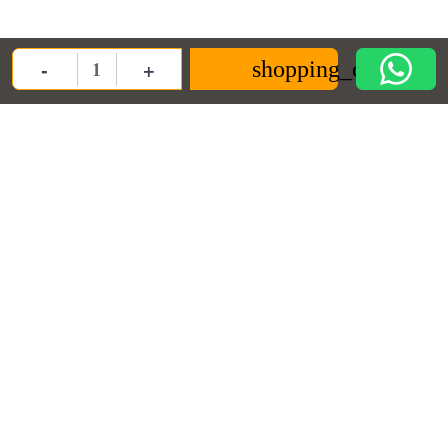
-
+
Clientii care au cumparat acest produs au mai cumparat si:
shopping_cart
Quantity
In stoc
In stoc
Decor mix sfere aurii si 2 decoratiuni
Decor mix sfere alb-albastre si 2
carton
decoratiuni carton
22,00 lei
22,00 lei