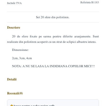
Referinta
B1183
Include TVA
Set 20 sfere din polistiren.
Descriere
20 de sfere fixate pe sarma pentru diferite aranjamente. Sunt
realizate din polistiren acoperit cu un strat de sclipici albastru intens.
Dimensiune:
2cm, 3cm, 4cm
NOTA: A NU SE LASA LA INDEMANA COPIILOR MICI!!!
Detalii
Recenzii
(0)
Apasa pentru a vedea review-urile