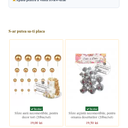
S-ar putea sa-ti placa
In stoc
In stoc
Sfere aurii necomestibile, pentru
Sfere argintii necomestibile, pentru
Sfer
decor tort (20buc/set)
ornarea deserturilor (20buc/set)
19,00 lei
19,50 lei