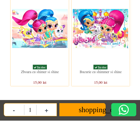
In stoc
In stoc
Zboara cu shimer si shine
Bucurie cu shimmer si shine
15,00 lei
15,00 lei
-
+
shopping_cart
Quantity
ANPC
Informații
Contact us
ANPC
Termeni si conditii
Decoratiuni Dulci SRL