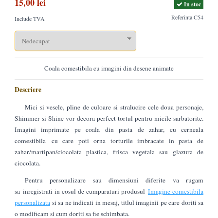
15,00 lei
In stoc
Referinta
C54
Include TVA
Coala comestibila cu imagini din desene animate
Descriere
Mici si vesele, pline de culoare si stralucire cele doua personaje,
Shimmer si Shine vor decora perfect tortul pentru micile sarbatorite.
Imagini imprimate pe coala din pasta de zahar, cu cerneala
comestibila cu care poti orna torturile imbracate in pasta de
zahar/martipan/ciocolata plastica, frisca vegetala sau glazura de
ciocolata.
Pentru personalizare sau dimensiuni diferite va rugam
sa inregistrati in cosul de cumparaturi produsul
Imagine comestibila
personalizata
si sa ne indicati in mesaj, titlul imaginii pe care doriti sa
o modificam si cum doriti sa fie schimbata.