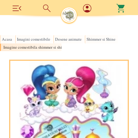
Acasa
Imagini comestibile
Desene animate
Shimmer si Shine
›
›
›
›
Imagine comestibila shimmer si shine