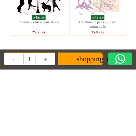
In stoc
In stoc
Poveste - siluete comestibile
Casatorie in paris - siluete
comestibile
25,00 lei
25,00 lei
Clientii care au cumparat acest produs au mai cumparat si:
-
+
shopping_cart
Quantity