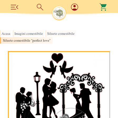
Acasa
Imagini comestibile
Siluete comestibile
›
›
›
Siluete comestibile "perfect love"