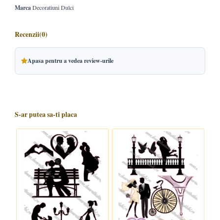
Marca
Decoratiuni Dulci
Recenzii
(0)
Apasa pentru a vedea review-urile
S-ar putea sa-ti placa