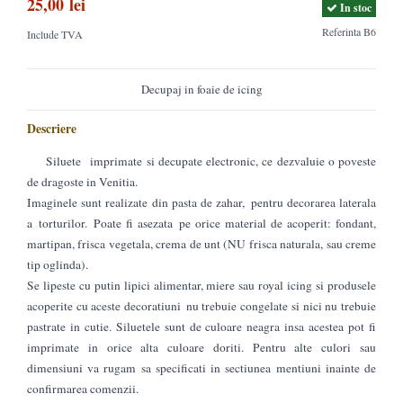
25,00 lei
In stoc
Referinta
B6
Include TVA
Decupaj in foaie de icing
Descriere
Siluete imprimate si decupate electronic, ce dezvaluie o poveste
de dragoste in Venitia.
Imaginele sunt realizate din pasta de zahar, pentru decorarea laterala
a torturilor.
Poate fi asezata pe orice material de acoperit: fondant,
martipan, frisca vegetala, crema de unt (NU frisca naturala, sau creme
tip oglinda).
Se lipeste cu putin lipici alimentar, miere sau royal icing si produsele
acoperite cu aceste decoratiuni nu trebuie congelate si nici nu trebuie
pastrate in cutie. Siluetele sunt de culoare neagra insa acestea pot fi
imprimate in orice alta culoare doriti. Pentru alte culori sau
dimensiuni va rugam sa specificati in sectiunea mentiuni inainte de
confirmarea comenzii.