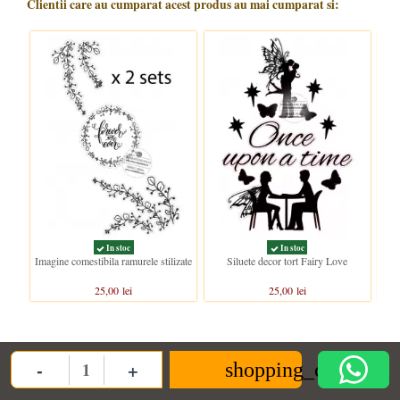
Clientii care au cumparat acest produs au mai cumparat si:
In stoc
In stoc
Imagine comestibila ramurele stilizate
Siluete decor tort Fairy Love
Sil
25,00 lei
25,00 lei
-
+
shopping_cart
Quantity