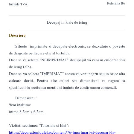
Referinta
B6
Include TVA
Decupaj in foaie de icing
Descriere
Siluete imprimate si decupate electronic, ce dezvaluie o poveste
de dragoste pe fiecare etaj al tortului.
Daca se va selecta "NEIMPRIMAT" decupajul va veni in culoarea foii
de icing (alb).
Daca se va selecta "IMPRIMAT" acesta va veni negru sau in orice alta
culoare doriti. Pentru alte culori sau dimensiuni va rugam sa
specificati in sectiunea mentiuni inainte de confirmarea comenzii.
Dimensiuni :
9cm inaltime
inima 8.3cm x 6.3cm
Vizitati sectiunea "Tutoriale si Idei":
https://decoratiunidulci.ro/content/76-imprimari-si-decupari-la-