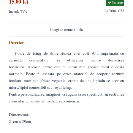
15,00 lei
In stoc
Referinta
C54
Include TVA
Imagine comestibila
Descriere
Foaie de icing de dimensiunea unei coli A4, imprimata cu
cerneala comestibila, se utilizeaza pentru decorarea
torturilor. Aceasta hartie este cu putin mai groasa decat o coala
normala. Poate fi asezata pe orice material de acoperit torturi:
fondant, martipan, frisca vegetala, crema de unt, lipindu-se usor cu
miere/lipici comestibil sau royal icing.
Pentru personalizarea imaginei va rugam sa ne specificati in sectiunea
comentarii, inainte de finalizarea comenzii.
Dimensiuni:
21cm x 29cm