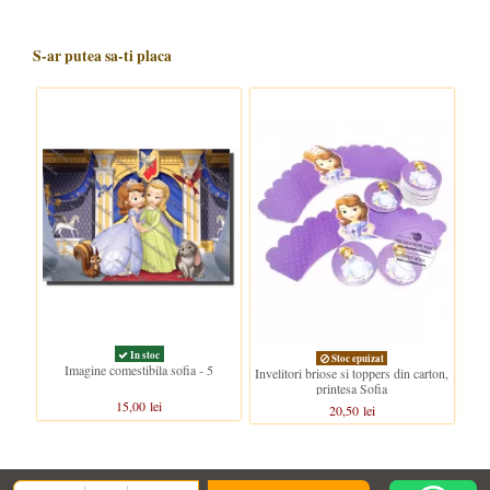
S-ar putea sa-ti placa
In stoc
Stoc epuizat
Imagine comestibila sofia - 5
Im
Invelitori briose si toppers din carton,
printesa Sofia
15,00 lei
20,50 lei