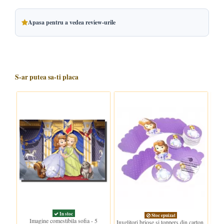
Apasa pentru a vedea review-urile
S-ar putea sa-ti placa
In stoc
Stoc epuizat
Imagine comestibila sofia - 5
Invelitori briose si toppers din carton,