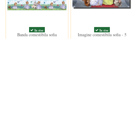
In stoc
In stoc
Banda comestibila sofia
Imagine comestibila sofia - 5
15,00 lei
15,00 lei
ANPC
Informații
ANPC
Termeni si
Termeni d
Politica d
Cookie