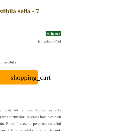
ibila sofia - 7
In stoc
Referinta
C54
omestibila
shopping_cart
ei coli A4, imprimata cu cerneala
area torturilor. Aceasta hartie este cu
a. Poate fi asezata pe orice material
pan, frisca vegetala, crema de unt,