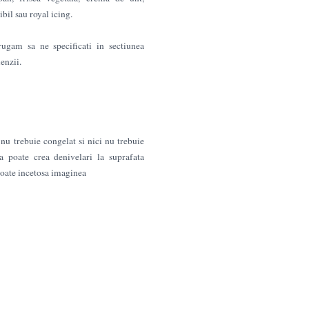
bil sau royal icing.
ugam sa ne specificati in sectiunea
enzii.
nu trebuie congelat si nici nu trebuie
a poate crea denivelari la suprafata
 poate incetosa imaginea