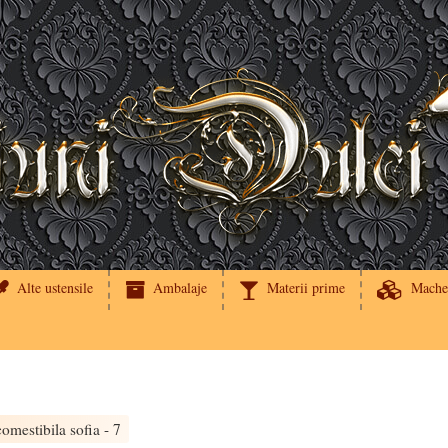
Alte ustensile
Ambalaje
Materii prime
Mache
omestibila sofia - 7