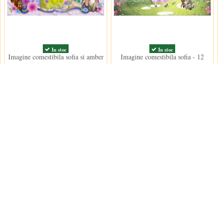
In stoc
In stoc
Imagine comestibila sofia si amber
Imagine comestibila sofia - 12
15,00 lei
15,00 lei
Contact us
Decoratiuni Dulci SRL
 conditii
e furnizare
e confidentialitate
contact@decoratiu