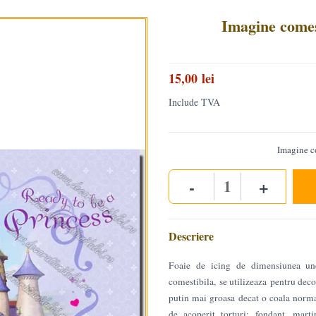
Imagine comest
15,00 lei
Include TVA
Imagine c
-
+
Quantity
Descriere
Foaie de icing de dimensiunea un
comestibila, se utilizeaza pentru decor
putin mai groasa decat o coala normal
de acoperit torturi: fondant, marti