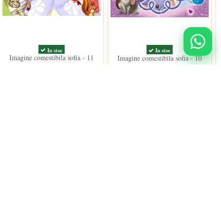
In stoc
In stoc
Imagine comestibila sofia - 11
Imagine comestibila sofia - 10
15,00 lei
15,00 lei
Urmareste-ne
nidulci.ro