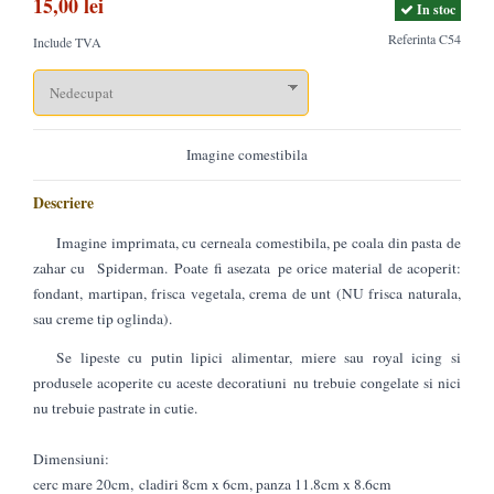
15,00 lei
In stoc
Referinta
C54
Include TVA
Imagine comestibila
Descriere
Imagine imprimata, cu cerneala comestibila, pe coala din pasta de
zahar cu Spiderman.
Poate fi asezata pe orice material de acoperit:
fondant, martipan, frisca vegetala, crema de unt (NU frisca naturala,
sau creme tip oglinda).
Se lipeste cu putin lipici alimentar, miere sau royal icing si
produsele acoperite cu aceste decoratiuni nu trebuie congelate si nici
nu trebuie pastrate in cutie.
Dimensiuni:
cerc mare 20cm, cladiri 8cm x 6cm, panza 11.8cm x 8.6cm