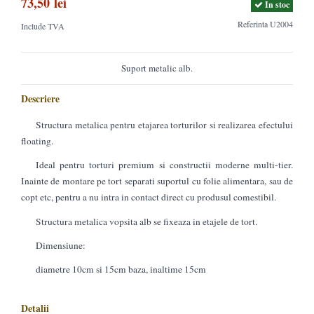
73,50 lei
In stoc
Referinta
U2004
Include TVA
Suport metalic alb.
Descriere
Structura metalica pentru etajarea torturilor si realizarea efectului
floating.
Ideal pentru torturi premium si constructii moderne multi-tier.
Inainte de montare pe tort separati suportul cu folie alimentara, sau de
copt etc, pentru a nu intra in contact direct cu produsul comestibil.
Structura metalica vopsita alb se fixeaza in etajele de tort.
Dimensiune:
diametre 10cm si 15cm baza, inaltime 15cm
Detalii