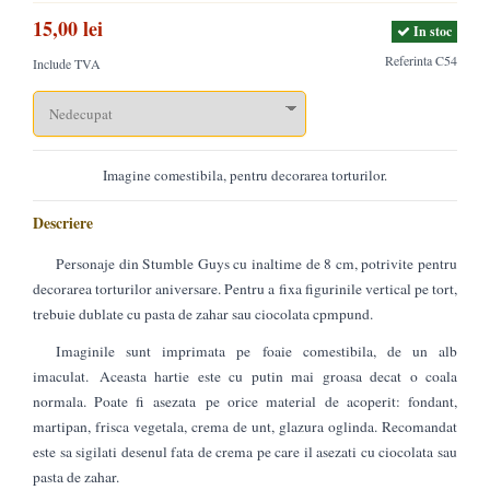
15,00 lei
In stoc
Referinta
C54
Include TVA
Imagine comestibila, pentru decorarea torturilor.
Descriere
Personaje din Stumble Guys cu inaltime de 8 cm, potrivite pentru
decorarea torturilor aniversare. Pentru a fixa figurinile vertical pe tort,
trebuie dublate cu pasta de zahar sau ciocolata cpmpund.
Imaginile sunt imprimata pe foaie comestibila, de un alb
imaculat. Aceasta hartie este cu putin mai groasa decat o coala
normala. Poate fi asezata pe orice material de acoperit: fondant,
martipan, frisca vegetala, crema de unt, glazura oglinda. Recomandat
este sa sigilati desenul fata de crema pe care il asezati cu ciocolata sau
pasta de zahar.