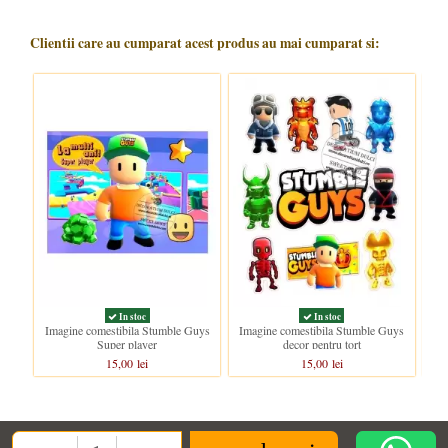
Clientii care au cumparat acest produs au mai cumparat si:
In stoc
In stoc
Imagine comestibila Stumble Guys
Imagine comestibila Stumble Guys
Im
Super player
decor pentru tort
15,00 lei
15,00 lei