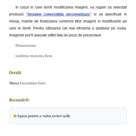
In cazul in care doriti modificarea imaginii, va rugam sa selectati
produsul
"
Imagine comestibila personalizata
"
si sa specificati in
mesaj, inainte de finalizarea comenzii titlul imaginii si modificarile pe
care le doriti. Pentru utilizarea cat mai eficienta a spatiului pe coala,
imaginile pot fi asezate altfel fata de poza de prezentare.
Dimensiune:
inaltime maxima 8cm
Detalii
Marca
Decoratiuni Dulci
Recenzii
(0)
Apasa pentru a vedea review-urile