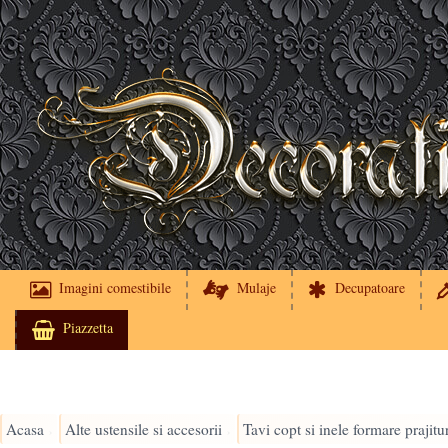
Imagini comestibile
Mulaje
Decupatoare
Piazzetta
Acasa
Alte ustensile si accesorii
Tavi copt si inele formare prajitu
›
›