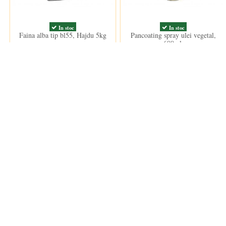
In stoc
In stoc
Faina alba tip bl55, Hajdu 5kg
Pancoating spray ulei vegetal,
600ml.
26,00 lei
37,50 lei
Clientii care au cumparat acest produs au mai cumparat si: