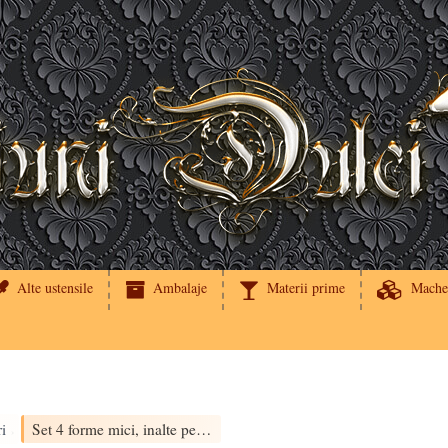
Alte ustensile
Ambalaje
Materii prime
Mache
ri
Set 4 forme mici, inalte pentru copt
›