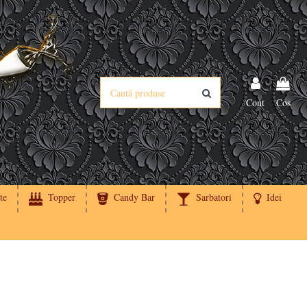
Cont
Cos
te
Topper
Candy Bar
Sarbatori
Idei