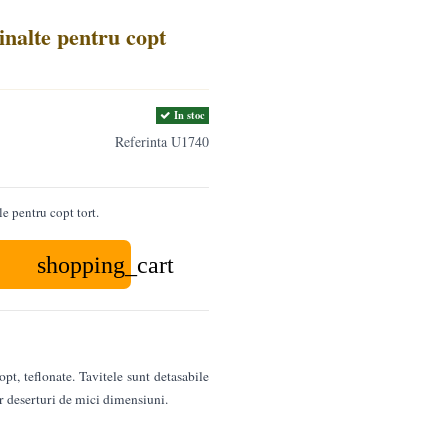
inalte pentru copt
In stoc
Referinta
U1740
le pentru copt tort.
shopping_cart
pt, teflonate. Tavitele sunt detasabile
or deserturi de mici dimensiuni.