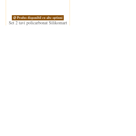
Produs disponibil cu alte optiuni
Set 2 tavi policarbonat Silikomart
69,00 lei
Clientii care au cumparat acest produs au mai cumparat si: