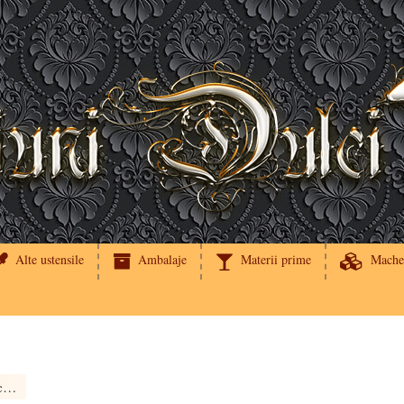
Alte ustensile
Ambalaje
Materii prime
Mache
Set tava si capac din policarbonat