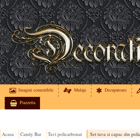
Imagini comestibile
Mulaje
Decupatoare
Piazzetta
Acasa
Candy Bar
Tavi policarbonat
›
›
›