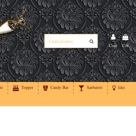
Cont
Cos
te
Topper
Candy Bar
Sarbatori
Idei