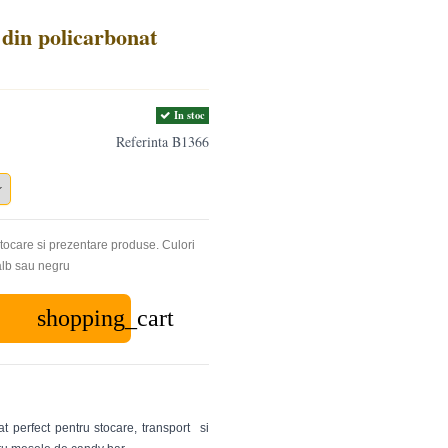
 din policarbonat
In stoc
Referinta
B1366
stocare si prezentare produse. Culori
alb sau negru
shopping_cart
t perfect pentru stocare, transport si