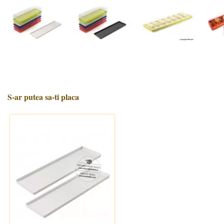
S-ar putea sa-ti placa