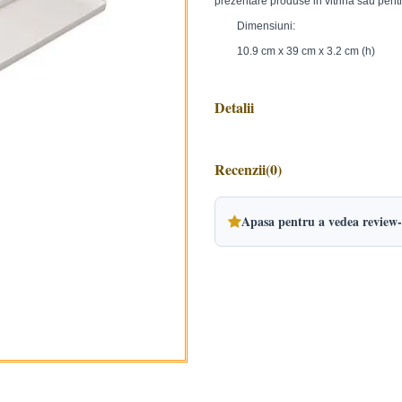
prezentare produse in vitrina sau pen
Dimensiuni:
10.9 cm x 39 cm x 3.2 cm (h)
Detalii
Recenzii
(0)
Apasa pentru a vedea review-