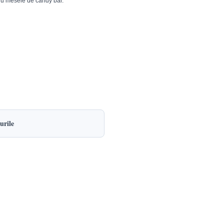
tru mesele de candy bar.
urile