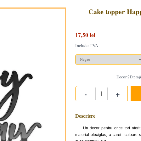
Cake topper Happ
17,50 lei
Include TVA
Decor 2D praji
-
+
Quantity
Descriere
Un decor pentru orice tort oferi
material plexiglas, a carei culoare 