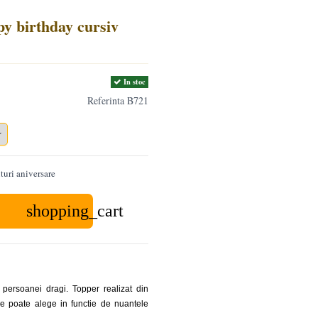
y birthday cursiv
In stoc
Referinta
B721
turi aniversare
shopping_cart
t persoanei dragi. Topper realizat din
se poate alege in functie de nuantele