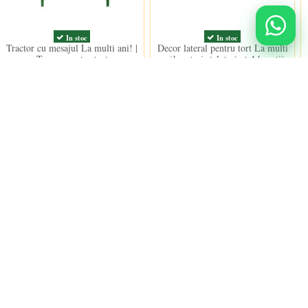
In stoc
In stoc
Tractor cu mesajul La multi ani! |
Decor lateral pentru tort La multi
Topper pentru tort
ani! cu trei stelute (set 4 bucati)
17,50 lei
30,00 lei
Urmareste-ne
nidulci.ro