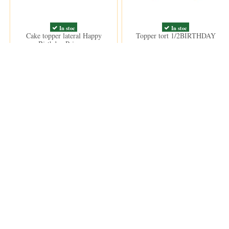
In stoc
In stoc
Cake topper lateral Happy
Topper tort 1/2BIRTHDAY
Birthday Princess
17,50 lei
17,50 lei
ANPC
Informații
ANPC
Termeni si
Termeni d
Politica d
Cookie