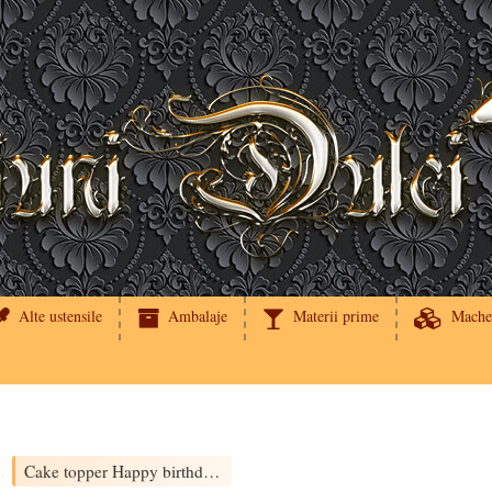
Alte ustensile
Ambalaje
Materii prime
Mache
Cake topper Happy birthday cursiv
›