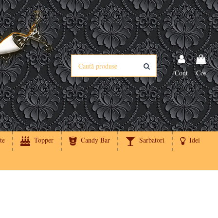
Cont
Cos
te
Topper
Candy Bar
Sarbatori
Idei