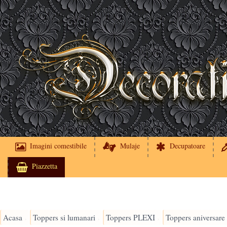
Imagini comestibile
Mulaje
Decupatoare
Piazzetta
Acasa
Toppers si lumanari
Toppers PLEXI
Toppers aniversare
›
›
›