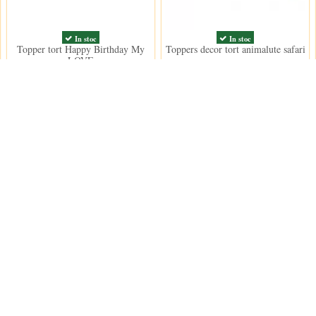
In stoc
In stoc
Topper tort Happy Birthday My
Toppers decor tort animalute safari
LOVE
17,50 lei
40,50 lei
Contact us
Decoratiuni Dulci SRL
 conditii
e furnizare
e confidentialitate
contact@decoratiu