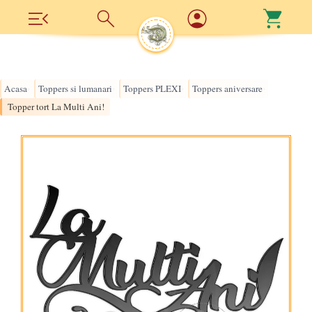
Acasa
Toppers si lumanari
Toppers PLEXI
Toppers aniversare
›
›
›
›
Topper tort La Multi Ani!