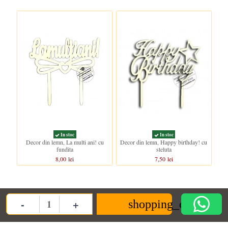
In stoc
In stoc
Decor din lemn, La multi ani! cu
Decor din lemn, Happy birthday! cu
fundita
steluta
8,00 lei
7,50 lei
Clientii care au cumparat acest produs au mai cumparat si:
-
+
shopping_cart
Quantity