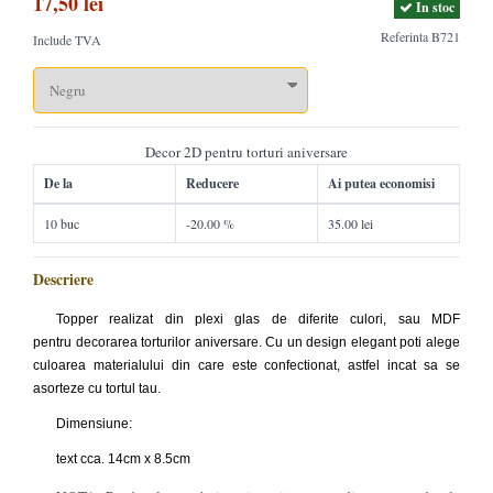
17,50 lei
In stoc
Referinta
B721
Include TVA
Decor 2D pentru torturi aniversare
De la
Reducere
Ai putea economisi
10 buc
-20.00 %
35.00 lei
Descriere
Topper realizat din plexi glas de diferite culori, sau MDF
pentru decorarea torturilor aniversare. Cu un design elegant poti alege
culoarea materialului din care este confectionat, astfel incat sa se
asorteze cu tortul tau.
Dimensiune:
text cca. 14cm x 8.5cm