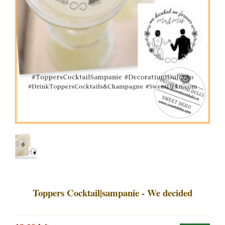
Toppers Cocktail|sampanie - We decided