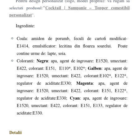
Pentru design personalizat (logo, model propriu): va rugam sa
"
Cocktail | Sampanie – Topper comestibil
selectati produsul:
personalizat
".
Ingredinte:
Coala:
amidon de porumb, feculi de cartofi modificat-
E1414,
emulsificator: lecitina din floarea soarelui. Poate
contine urme de: lapte, soia.
Negru
Coloranti:
: apa, agent de ingrosare: E1520, umectant:
Galben
E422, colorant: E151, E110*, E102*;
: apa, agent de
ingrosare: E1520, umectant: E422, colorant:E102*, E122*,
Magenta
regulator de aciditate:E330;
: apa, agent de
ingrosare: E1520, umectant: E422, colorant: E151, E122*,
Cyan
regulator de aciditate:E330;
: apa, agent de ingrosare:
E1520, umectant: E422, colorant: E151, E133, regulator de
aciditate:E330.
Detalii