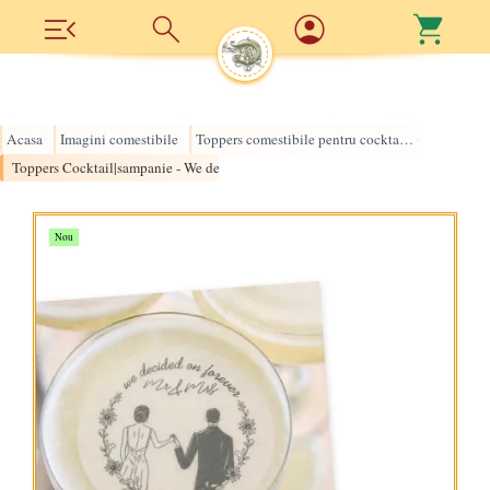
Acasa
Imagini comestibile
Toppers comestibile pentru cocktail | sampanie
›
›
›
Toppers Cocktail|sampanie - We decided
Nou