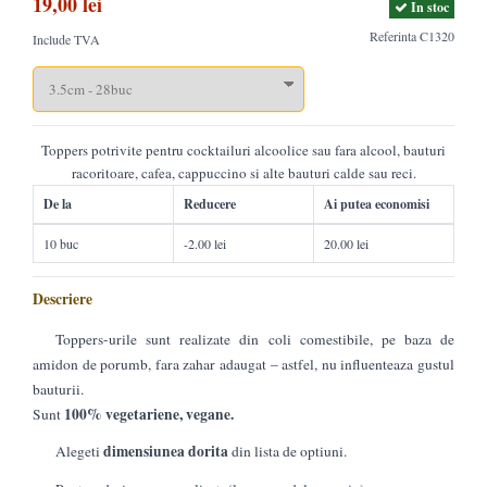
19,00 lei
In stoc
Referinta
C1320
Include TVA
Toppers potrivite pentru cocktailuri alcoolice sau fara alcool, bauturi
racoritoare, cafea, cappuccino si alte bauturi calde sau reci.
De la
Reducere
Ai putea economisi
10 buc
-2.00 lei
20.00 lei
Descriere
Toppers-urile sunt realizate din coli comestibile, pe baza de
amidon de porumb, fara zahar adaugat – astfel, nu influenteaza gustul
bauturii.
100% vegetariene, vegane.
Sunt
dimensiunea dorita
Alegeti
din lista de optiuni.