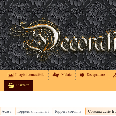
Imagini comestibile
Mulaje
Decupatoare
Piazzetta
Acasa
Toppers si lumanari
Toppers coronita
Coroana aurie fr
›
›
›