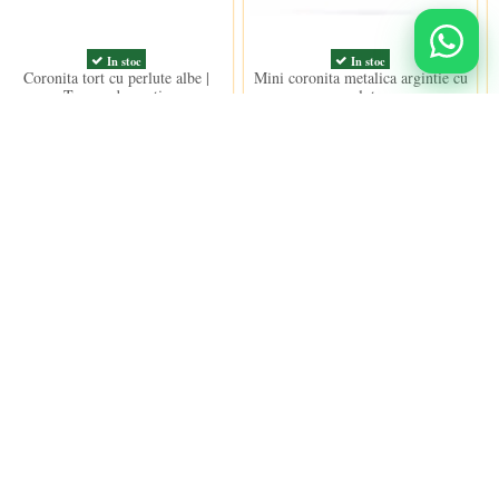
In stoc
In stoc
Coronita tort cu perlute albe |
Mini coronita metalica argintie cu
Topper decorativ
perlute
10,50 lei
10,00 lei
Urmareste-ne
nidulci.ro