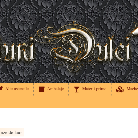
Alte ustensile
Ambalaje
Materii prime
Mache
unze de laur