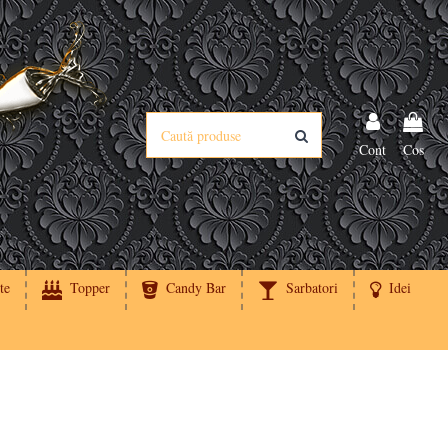
Cont
Cos
te
Topper
Candy Bar
Sarbatori
Idei