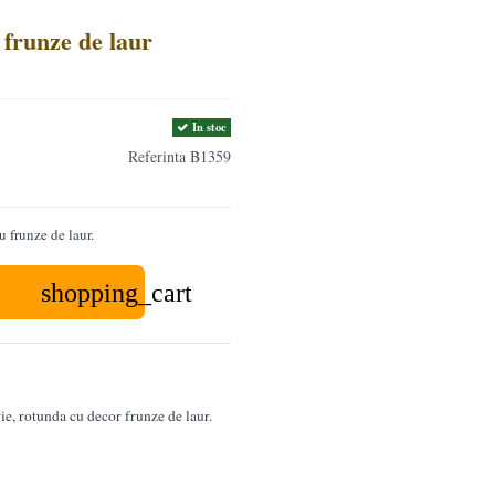
frunze de laur
In stoc
Referinta
B1359
 frunze de laur.
shopping_cart
ie, rotunda cu decor frunze de laur.