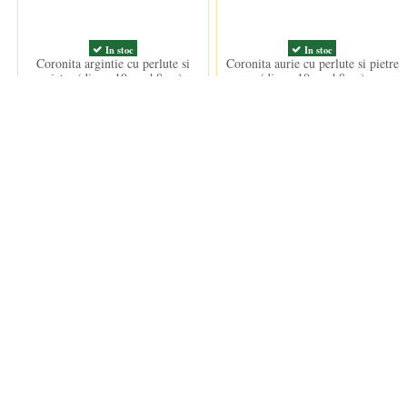
In stoc
In stoc
Coronita argintie cu perlute si
Coronita aurie cu perlute si pietre
pietre (diam. 10cm, h8cm)
(diam. 10cm, h8cm)
17,50 lei
17,50 lei
ANPC
Informații
ANPC
Termeni si
Termeni d
Politica d
Cookie