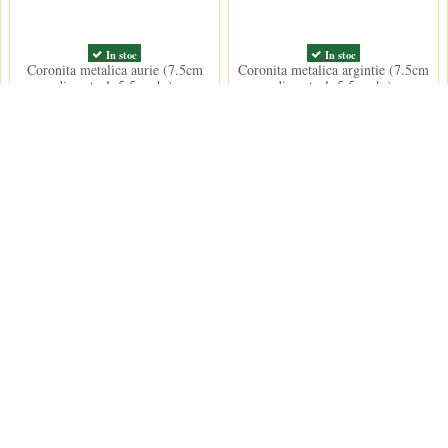
In stoc
In stoc
Coronita metalica aurie (7.5cm
Coronita metalica argintie (7.5cm
diametrul, 5.5cm h.)
diametrul, 5.5cm h.)
10,00 lei
12,00 lei
Contact us
Decoratiuni Dulci SRL
 conditii
e furnizare
e confidentialitate
contact@decoratiu