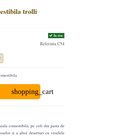
tibila trolli
In stoc
Referinta
C54
omestibila
shopping_cart
eala comestibila, pe coli din pasta de
oselor si a altor deserturi cu veselele