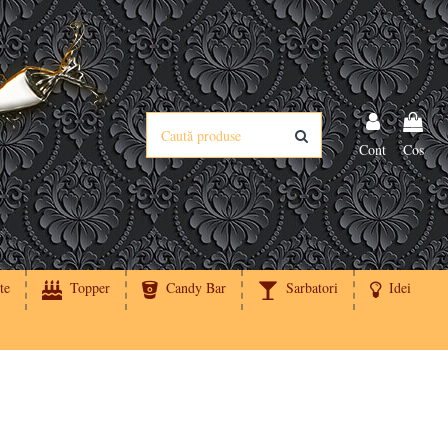
Cont
Cos
te
Topper
Candy Bar
Sarbatori
Idei