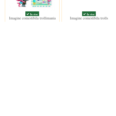
In stoc
In stoc
Imagine comestibila trollimania
Imagine comestibila trolls
15,00 lei
15,00 lei
Clientii care au cumparat acest produs au mai cumparat si: