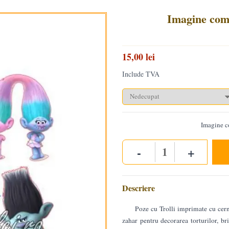
Imagine comes
15,00 lei
Include TVA
Imagine c
-
+
Quantity
Descriere
Poze cu Trolli imprimate cu cern
zahar pentru decorarea torturilor, bri