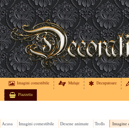
Imagini comestibile
Mulaje
Decupatoare
Piazzetta
Acasa
Imagini comestibile
Desene animate
Trolls
Imagine c
›
›
›
›