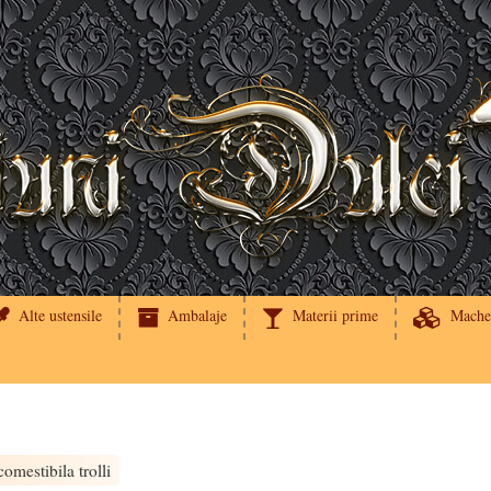
Alte ustensile
Ambalaje
Materii prime
Mache
omestibila trolli