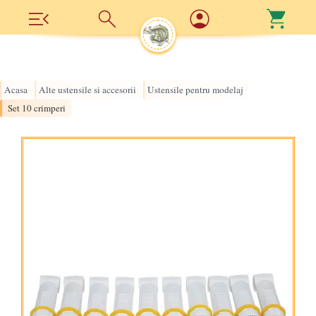
Acasa
Alte ustensile si accesorii
Ustensile pentru modelaj
›
›
›
Set 10 crimperi