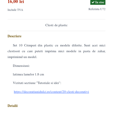
16,00 lei
In stoc
Referinta
U72
Include TVA
Clesti de plastic
Descriere
Set 10 Crimperi din plastic cu modele diferite. Sunt acei mici
clestisori cu care puteti imprima mici modele in pasta de zahar,
imprimimd un model.
Dimensiuni:
latimea lamelor 1.8 cm
Vizitati sectiune "Tutoriale si idei":
https://decoratiunidulci.ro/content/20-clesti-decorativi
Detalii