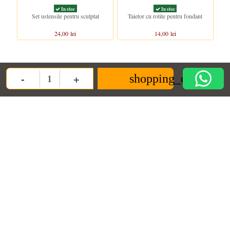
In stoc
In stoc
Set ustensile pentru sculptat
Taietor cu rotite pentru fondant
24,00 lei
14,00 lei
-
+
shopping_cart
Quantity
ANPC
Informații
Contact us
ANPC
Termeni si conditii
Decoratiuni Dulci SRL
Termeni de furnizare
Politica de
confidentialitate
contact@decoratiunidulci.ro
Cookie
Urmareste-ne