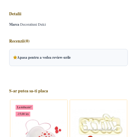
Detalii
Marca
Decoratiuni Dulci
Recenzii
(0)
Apasa pentru a vedea review-urile
S-ar putea sa-ti placa
La reducere!
-15,00 lei