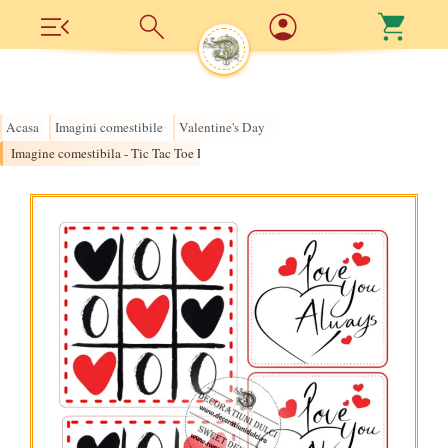
Acasa
Imagini comestibile
Valentine's Day
›
›
›
Imagine comestibila - Tic Tac Toe Love