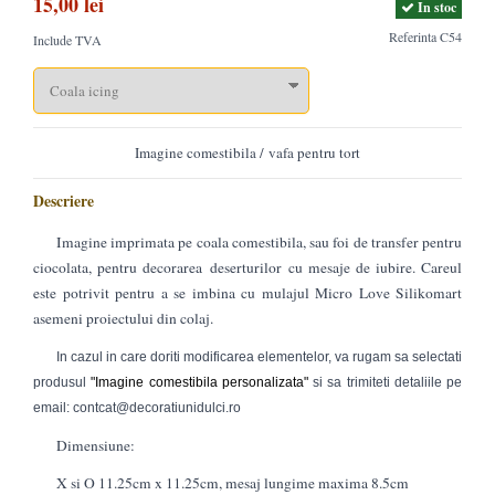
15,00 lei
In stoc
Referinta
C54
Include TVA
Imagine comestibila / vafa pentru tort
Descriere
Imagine imprimata pe coala comestibila, sau foi de transfer pentru
ciocolata, pentru decorarea deserturilor cu mesaje de iubire. Careul
este potrivit pentru a se imbina cu mulajul Micro Love Silikomart
asemeni proiectului din colaj.
In cazul in care doriti modificarea elementelor, va rugam sa selectati
produsul
"
Imagine comestibila personalizata
"
si sa trimiteti detaliile pe
email: contcat@decoratiunidulci.ro
Dimensiune:
X si O 11.25cm x 11.25cm, mesaj lungime maxima 8.5cm